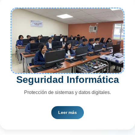
Seguridad Informática
Protección de sistemas y datos digitales.
Los estudiantes aprenden sobre ciberseguridad,
Leer más
protección de redes y prevención de amenazas
digitales.