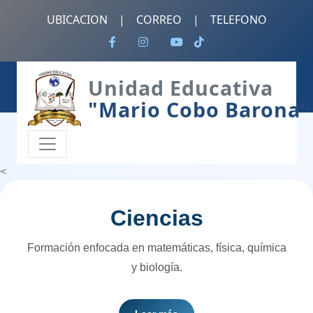
UBICACION
|
CORREO
|
TELEFONO
Unidad Educativa
"Mario Cobo Barona"
<
Ciencias
Formación enfocada en matemáticas, física, química
y biología.
Los estudiantes desarrollan pensamiento científico y