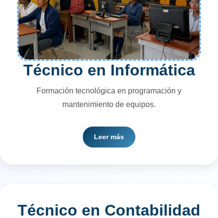
Técnico en Informática
Formación tecnológica en programación y
mantenimiento de equipos.
Los estudiantes aprenden desarrollo de software,
Leer más
redes, bases de datos y soluciones tecnológicas
para el ámbito laboral.
Técnico en Contabilidad