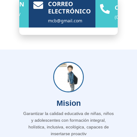
CORREO
ICACIÓN
CONTÁ
ELECTRÓNICO
miñahui y
(03)2 8426
os Shyris
mcb@gmail.com
Mision
Garantizar la calidad educativa de niñas, niños
y adolescentes con formación integral,
holística, inclusiva, ecológica, capaces de
insertarse proactiv