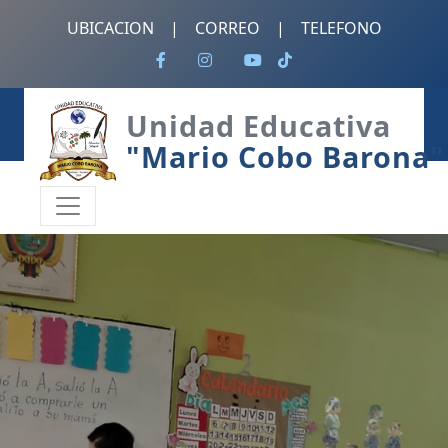
UBICACION
|
CORREO
|
TELEFONO
Unidad Educativa
"Mario Cobo Barona"